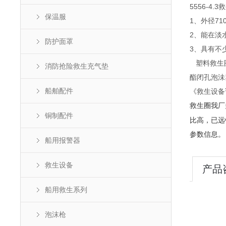
5556-4.3
保温服
1、外径71
2、能在淡水
防护面罩
3、具有不少
塑料救生圈
消防抢险救生充气垫
酯闭孔泡沬塑
船舶配件
《救生设备
我厂
救生圈
铜制配件
比高，已远
参数信息。
船用报警器
救生设备
产品
船用救生系列
泡沫枪