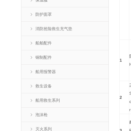
保温服
序号
Ordi
防护面罩
nal
NO.
消防抢险救生充气垫
船舶配件
铜制配件
1
船用报警器
救生设备
2
船用救生系列
泡沫枪
灭火系列
3