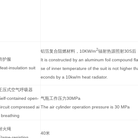
名称
技术参数
Name
Technical
2
铝箔复合阻燃材料，10KW/m
辐射热源照射30S后
防护服
It is constructed by an aluminum foil compound fla
Heat-insulation suit
se of inner temperature of the suit is not higher th
econds by a 10kw/m heat radiator.
正压式空气呼吸器
Self-contained open-
气瓶工作压力30MPa
circuit compressed ai
The air cylinder operation pressure is 30 MPa
r breathing
耐火绳
40米
Flame-resisting