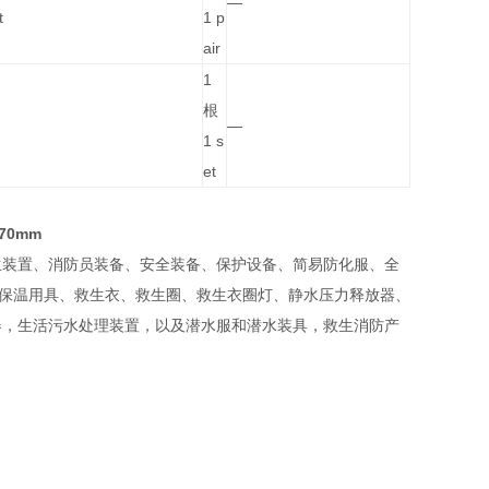
—
t
1 p
air
1
根
—
1 s
et
70mm
生装置、消防员装备、安全装备、保护设备、简易防化服、全
、保温用具、救生衣、救生圈、救生衣圈灯、静水压力释放器、
器，生活污水处理装置，以及潜水服和潜水装具，救生消防产