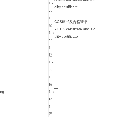
1 s
ality certificate
et
1
CCS证书及合格证书
盏
A CCS certificate and a qu
1 s
ality certificate
et
1
把
—
1 s
et
1
顶
—
ing.
1 s
et
1
双