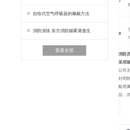
7
自给式空气呼吸器的佩戴方法
消防演练 东方消防烟雾灌逃生
8
查看全部
消防
采用玻
公司
封闭
船用
品，消