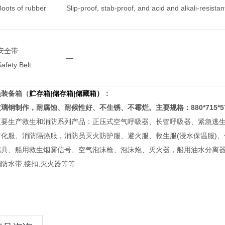
Boots of rubber
Slip-proof, stab-proof, and acid and alkali-resistan
安全带
—
Safety Belt
员装备箱（
贮存箱|储存箱|储藏箱）
：
璃钢制作，耐腐蚀、耐候性好、不生锈、不霉烂。主要规格：880*715*5
主要生产救生和消防系列产品：正压式空气呼吸器、长管呼吸器、紧急逃
防化服、消防隔热服，消防员灭火防护服、避火服、救生服(浸水保温服)
属具、船用救生烟雾信号、空气泡沫枪、泡沫炮、灭火器，船用油水分离
防水带,接扣,灭火器等等