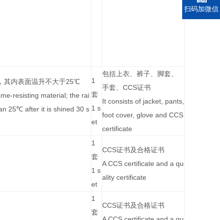
量
电话
扫码加微信
A
备注
mo
Remark
un
t
包括上衣、裤子、脚套、
1
，其内表面温升不大于25℃
手套、CCS证书
套
me-resisting material; the rai
It consists of jacket, pants,
1 s
an 25℃ after it is shined 30 s
foot cover, glove and CCS
et
certificate
1
CCS证书及合格证书
套
A CCS certificate and a qu
1 s
ality certificate
et
1
CCS证书及合格证书
套
A CCS certificate and a qu