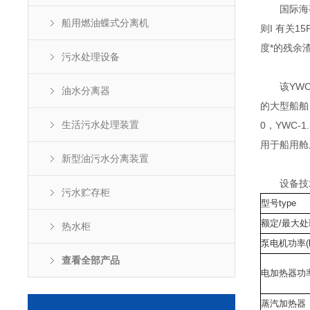
国际海事组织
船用燃油蝶式分离机
则I 有关
度*的残余
污水处理设备
该YWC船
油水分离器
的大型船舶，
生活污水处理装置
0，YWC-
用于船用舱
新型油污水分离装置
设备技
污水贮存柜
型号type
额定/最大处理
热水柜
泵电机功率(
查看全部产品
电加热器功率
蒸汽加热器