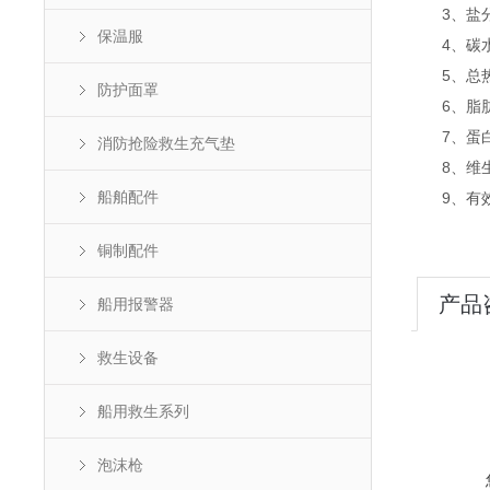
3、盐分：
保温服
4、碳水化
5、总热量
防护面罩
6、脂肪：
7、蛋白质
消防抢险救生充气垫
8、维生素
船舶配件
9、有效
铜制配件
产品
船用报警器
救生设备
船用救生系列
泡沫枪