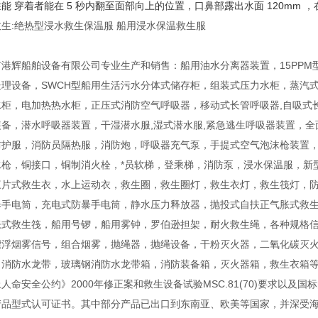
能 穿着者能在 5 秒内翻至面部向上的位置，口鼻部露出水面 120mm ，在
生:绝热型浸水救生保温服 船用浸水保温救生服
港辉船舶设备有限公司专业生产和销售：船用油水分离器装置，15PPM
处理设备，SWCH型船用生活污水分体式储存柜，组装式压力水柜，蒸汽
水柜，电加热热水柜，正压式消防空气呼吸器，移动式长管呼吸器,自吸式
装备，潜水呼吸器装置，干湿潜水服,湿式潜水服,紧急逃生呼吸器装置，
防护服，消防员隔热服，消防炮，呼吸器充气泵，手提式空气泡沫枪装置
水枪，铜接口，铜制消火栓，*员软梯，登乘梯，消防泵，浸水保温服，新
三片式救生衣，水上运动衣，救生圈，救生圈灯，救生衣灯，救生筏灯，
爆手电筒，充电式防暴手电筒，静水压力释放器，抛投式自扶正气胀式救
胀式救生筏，船用号锣，船用雾钟，罗伯逊担架，耐火救生绳，各种规格
漂浮烟雾信号，组合烟雾，抛绳器，抛绳设备，干粉灭火器，二氧化碳灭
，消防水龙带，玻璃钢消防水龙带箱，消防装备箱，灭火器箱，救生衣箱等系
人命安全公约》2000年修正案和救生设备试验MSC.81(70)要求以及
产品型式认可证书。其中部分产品已出口到东南亚、欧美等国家，并深受海