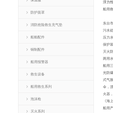
保温服
浮力性
船用救
防护面罩
东台市
消防抢险救生充气垫
污水
船舶配件
压力
保护
铜制配件
灭火
两用
船用报警器
船用
光防
救生设备
式气
船用救生系列
伞，
火器
泡沫枪
《海上
船用
灭火系列