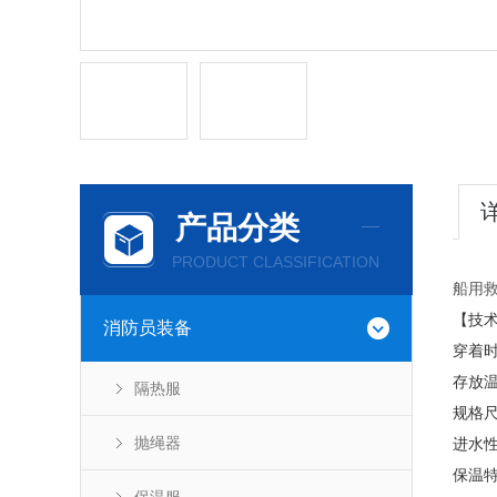
产品分类
PRODUCT CLASSIFICATION
船用救
【技
消防员装备
穿着时
存放温度
隔热服
规格尺
抛绳器
进水性
保温特