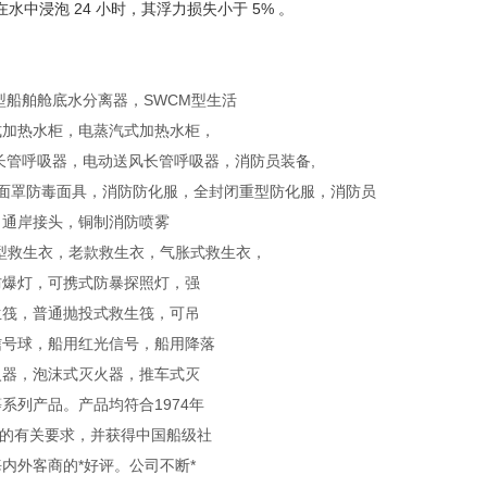
水中浸泡 24 小时，其浮力损失小于 5% 。
型船舶舱底水分离器，SWCM型生活
式加热水柜，电蒸汽式加热水柜，
长管呼吸器，电动送风长管呼吸器，消防员装备,
全面罩防毒面具，消防防化服，全封闭重型防化服，消防员
，通岸接头，铜制消防喷雾
型救生衣，老款救生衣，气胀式救生衣，
防爆灯，可携式防暴探照灯，强
生筏，普通抛投式救生筏，可吊
信号球，船用红光信号，船用降落
火器，泡沫式灭火器，推车式灭
列产品。产品均符合1974年
国标的有关要求，并获得中国船级社
内外客商的*好评。公司不断*