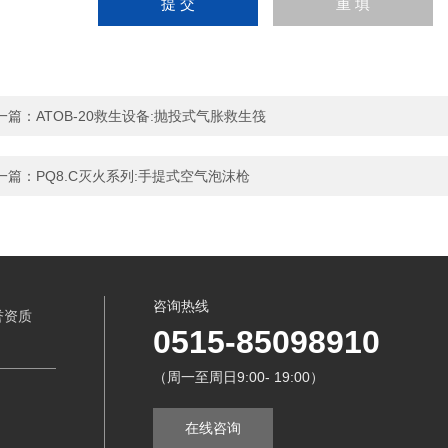
一篇：
ATOB-20救生设备:抛投式气胀救生筏
一篇：
PQ8.C灭火系列:手提式空气泡沫枪
咨询热线
誉资质
0515-85098910
（周一至周日9:00- 19:00）
在线咨询