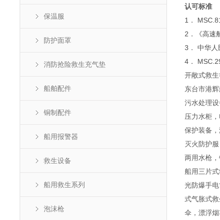
认可标准
保温服
1． MSC
2．《高速船
防护面罩
3． 中华
4． MSC.
消防抢险救生充气垫
开敞式救生
船舶配件
东台市港辉
污水处理设
铜制配件
压力水柜，
保护装备，
船用报警器
灭火防护服
两用水枪，
救生设备
船用三片式
船用救生系列
光防爆手电
式气胀式救
泡沫枪
伞，漂浮烟