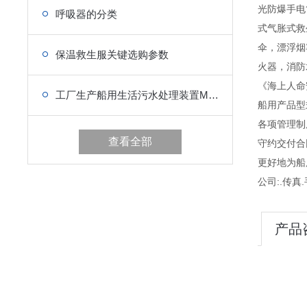
光防爆手电
呼吸器的分类
式气胀式救
伞，漂浮烟
保温救生服关键选购参数
火器，消防
《海上人命
工厂生产船用生活污水处理装置MEPC.159（55）新老标准
船用产品型
各项管理制度
查看全部
守约交付合
更好地为船
公司:.传真.手
产品