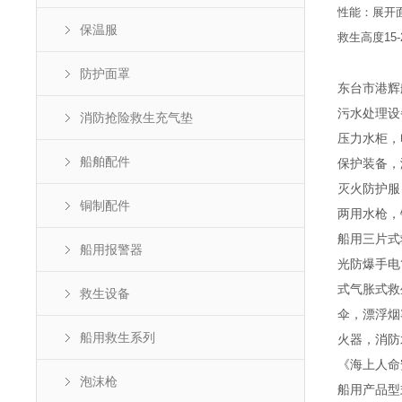
性能：展开
保温服
救生高度
15
防护面罩
东台市港辉
污水处理设
消防抢险救生充气垫
压力水柜，
船舶配件
保护装备，
灭火防护服
铜制配件
两用水枪，
船用三片式
船用报警器
光防爆手电
式气胀式救
救生设备
伞，漂浮烟
船用救生系列
火器，消防
《海上人命
泡沫枪
船用产品型