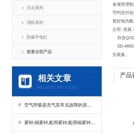
各项管理制度
灭火系列
守约交付合
更好地为船
消防系列
公司:.传真.
防爆手电灯
符合Q/321
SD-48
查看全部产品
生装备。
产品
相关文章
RELATED ARTICLES
空气呼吸器充气泵常见故障的原因和排除方法
雾钟,铜雾钟,船用雾钟,船用铜雾钟,船用铜钟生产厂家厂价直销