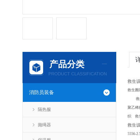
产品分类
PRODUCT CLASSIFICATION
救生设
救生圈
消防员装备
救生圈
聚乙稀
隔热服
织 救生
抛绳器
救生设
5556-