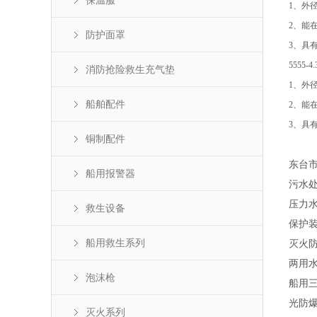
保温服
1、外径
2、能在
防护面罩
3、具有
5555-
消防抢险救生充气垫
1、外径
船舶配件
2、能在
3、具有
铜制配件
东台市
船用报警器
污水
压力
救生设备
保护
船用救生系列
灭火
两用
泡沫枪
船用
光防
灭火系列