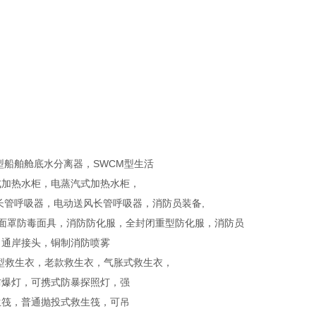
型船舶舱底水分离器，SWCM型生活
式加热水柜，电蒸汽式加热水柜，
长管呼吸器，电动送风长管呼吸器，消防员装备,
全面罩防毒面具，消防防化服，全封闭重型防化服，消防员
，通岸接头，铜制消防喷雾
型救生衣，老款救生衣，气胀式救生衣，
防爆灯，可携式防暴探照灯，强
生筏，普通抛投式救生筏，可吊