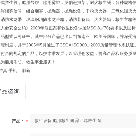
胀式救生筏，船用号锣，船用雾钟，罗伯逊担架，耐火救生绳，各种规格
漂浮烟雾信号，组合烟雾，抛绳器，抛绳设备，干粉灭火器，二氧化碳灭
，消防水龙带，玻璃钢消防水龙带箱，消防装备箱，灭火器箱，救生衣箱等系
人命安全公约》2000年修正案和救生设备试验MSC.81(70)要求以及
产品型式认可证书。其中部分产品已出口到东南亚、欧美等国家，并深受海
理制度，并于2005年5月通过了CSQA ISO9001:2000质量管理体
交付合同规定的产品，以技术求发展，以管理创效益，提高产品和服务质量
地为船用消防、救生事业服务！
传真.手机. .:邢新
产品咨询
产品：