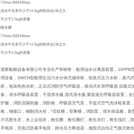
710mm 内径440mm
淡水中支承不少于14.5kg的铁块达24h之久
不少于2.5kg的质量
4.3救生圈
710mm 内径440mm
淡水中支承不少于14.5kg的铁块达24h之久
不少于4.3kg的质量
港辉船舶设备有限公司专业生产和销售：船用油水分离器装置，15PPM
处理设备，SWCH型船用生活污水分体式储存柜，组装式压力水柜，蒸汽
水柜，电加热热水柜，正压式消防空气呼吸器，移动式长管呼吸器,自吸式
装备，潜水呼吸器装置，干湿潜水服,湿式潜水服,紧急逃生呼吸器装置，
防护服，消防员隔热服，消防炮，呼吸器充气泵，手提式空气泡沫枪装置
水枪，铜接口，铜制消火栓，*员软梯，登乘梯，消防泵，浸水保温服，新
三片式救生衣，水上运动衣，救生圈，救生圈灯，救生衣灯，救生筏灯，
爆手电筒，充电式防暴手电筒，静水压力释放器，抛投式自扶正气胀式救