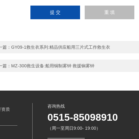
一篇：
GY09-1救生衣系列:精品供应船用三片式工作救生衣
一篇：
MZ-300救生设备:船用铜制雾钟 救援锏雾钟
咨询热线
誉资质
0515-85098910
（周一至周日9:00- 19:00）