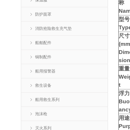
保温服
称
Na
防护面罩
型号
Typ
消防抢险救生充气垫
尺寸
船舶配件
(mm
Dim
铜制配件
sio
重量
船用报警器
Wei
t
救生设备
浮力
船用救生系列
Buo
anc
泡沫枪
用途
Pur
灭火系列