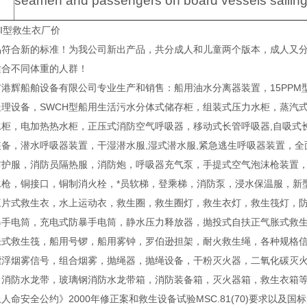
seamen and passengers on board vessels sailing o
III型救生衣厂价
符合新的标准！为我公司新出产品，共分成人和儿童两个版本，成人又分：DFY-
适合不同体重的人群！
港辉船舶设备有限公司专业生产和销售：船用油水分离器装置，15PPM
处理设备，SWCH型船用生活污水分体式储存柜，组装式压力水柜，蒸汽
水柜，电加热热水柜，正压式消防空气呼吸器，移动式长管呼吸器,自吸式
装备，潜水呼吸器装置，干湿潜水服,湿式潜水服,紧急逃生呼吸器装置，
防护服，消防员隔热服，消防炮，呼吸器充气泵，手提式空气泡沫枪装置
水枪，铜接口，铜制消火栓，*员软梯，登乘梯，消防泵，浸水保温服，新
三片式救生衣，水上运动衣，救生圈，救生圈灯，救生衣灯，救生筏灯，
爆手电筒，充电式防暴手电筒，静水压力释放器，抛投式自扶正气胀式救
胀式救生筏，船用号锣，船用雾钟，罗伯逊担架，耐火救生绳，各种规格
漂浮烟雾信号，组合烟雾，抛绳器，抛绳设备，干粉灭火器，二氧化碳灭
，消防水龙带，玻璃钢消防水龙带箱，消防装备箱，灭火器箱，救生衣箱等系
人命安全公约》2000年修正案和救生设备试验MSC.81(70)要求以及