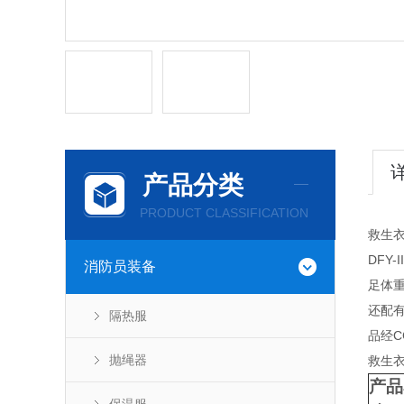
产品分类
PRODUCT CLASSIFICATION
救生衣
DFY
消防员装备
足体重
还配有
隔热服
品经C
抛绳器
救生衣
产品