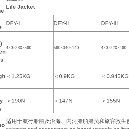
Life Jacket
me
DFY-I
DFY-II
DFY-III
e
)
480
280
560
560
340
140
480
220
460
×
×
×
×
×
×
en
ns
gh
＜
1.25KG
＜
0.9KG
＜
0.945KG
y
＞
190N
＞
147N
＞
155N
y
适用于航行船舶及沿海、内河船舶船员和旅客救生
po