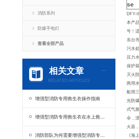
se
消防系列
DFY-
本产品
防爆手电灯
号！
东台市
查看全部产品
污水
压力
保护
相关文章
灭火
RELATED ARTICLES
两用
船用
增强型消防专用救生衣操作指南
光防
式气
增强型消防专用救生衣在水上救援中的重要性
伞，
火器
消防部队为何需要增强型消防专用救生衣
《海上