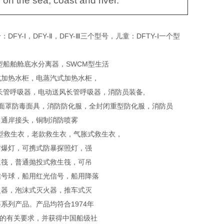
n the sea, coast and river.
Ⅰ，DFY-Ⅱ，DFY-Ⅲ三个型号，儿童：DFTY-Ⅰ一个型
型船舶舱底水分离器，SWCM型生活
式加热水柜，电蒸汽式加热水柜，
长管呼吸器，电动送风长管呼吸器，消防员装备,
全面罩防毒面具，消防防化服，全封闭重型防化服，消防员
，通岸接头，铜制消防喷雾
型救生衣，老款救生衣，气胀式救生衣，
防爆灯，可携式防暴探照灯，强
生筏，普通抛投式救生筏，可吊
信号球，船用红光信号，船用降落
火器，泡沫式灭火器，推车式灭
列产品。产品均符合1974年
国标的有关要求，并获得中国船级社