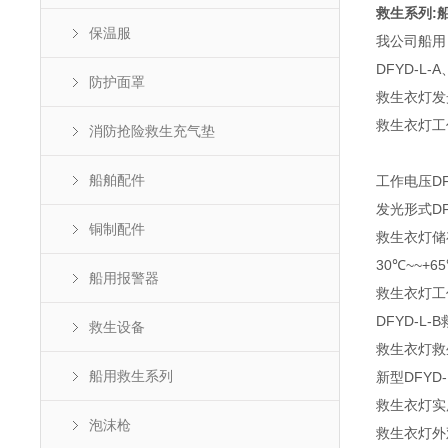
救生系列:
保温服
我公司船用，救
DFYD-L-
防护面罩
救生衣灯发光
救生衣灯工
消防抢险救生充气垫
船舶配件
工作电压DF
发光形式DF
铜制配件
救生衣灯储
30℃~~+6
船用报警器
救生衣灯工作
DFYD-L
救生设备
救生衣灯救
船用救生系列
新型DFYD
救生衣灯实用
泡沫枪
救生衣灯外观