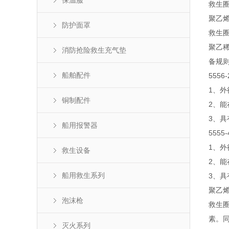
保温服
救生
聚乙
防护面罩
救生
聚乙稀
消防抢险救生充气垫
备规则
船舶配件
5556
1、外
铜制配件
2、能
3、具
船用报警器
5555
1、外
救生设备
2、能
船用救生系列
3、具
聚乙烯
泡沫枪
救生
素。
灭火系列