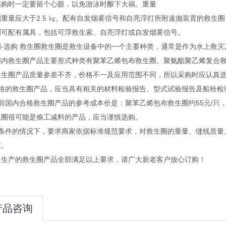
选购时一定要留个心眼，以免游泳时酿下大祸。重量
重量应大于2.5 ㎏。配有自发烟雾信号和自亮浮灯所附速抛装置的救生圈
圈可配有属具，包括可浮救生索、自亮浮灯或自发烟雾信号。
圈-选购 救生圈救生圈是救生设备中的一个主要种类，通常是作为水上救灾
国内救生圈产品主要形式种类有聚苯乙烯包布救生圈、聚氨酯聚乙烯复合救
救生圈产品质量参差不齐，价格不一及应用范围不同，所以采购时应认真
合格的救生圈产品，应当具有相关的材料检验报告、型式试验报告及船栓检
前国内合格救生圈产品的参考成本价是：聚苯乙烯包布救生圈约55元/只，
生圈很可能是偷工减料的产品，应当谨慎选购。
有条件的情况下，要求商家依据标准规范要求，对救生圈的重量、缝线质量
查。
司生产的救生圈产品全部满足以上要求，请广大新老客户放心订购！
产品咨询