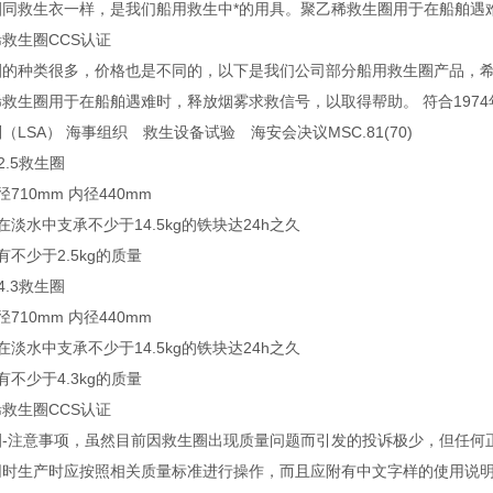
圈同救生衣一样，是我们船用救生中*的用具。聚乙稀救生圈用于在船舶遇
烯救生圈CCS认证
圈的种类很多，价格也是不同的，以下是我们公司部分船用救生圈产品，
救生圈用于在船舶遇难时，释放烟雾求救信号，以取得帮助。 符合1974年海上
（LSA） 海事组织 救生设备试验 海安会决议MSC.81(70)
-2.5救生圈
径710mm 内径440mm
在淡水中支承不少于14.5kg的铁块达24h之久
有不少于2.5kg的质量
-4.3救生圈
径710mm 内径440mm
在淡水中支承不少于14.5kg的铁块达24h之久
有不少于4.3kg的质量
救生圈CCS认证
圈-注意事项，虽然目前因救生圈出现质量问题而引发的投诉极少，但任何
同时生产时应按照相关质量标准进行操作，而且应附有中文字样的使用说