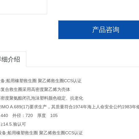
产品咨询
详细介绍
备;船用橡塑救生圈 聚乙烯救生圈CCS认证
烯复合救生圈采用高密度聚乙烯为売体
高密度聚氨酯闭孔泡沬塑料颜色稳定、抗老化
IMO A.689(17)要求生产，其质量符合1974年海上人命安全公约198
440 外径：720 厚度 105
≧14.5.验认可
备;船用橡塑救生圈 聚乙烯救生圈CCS认证