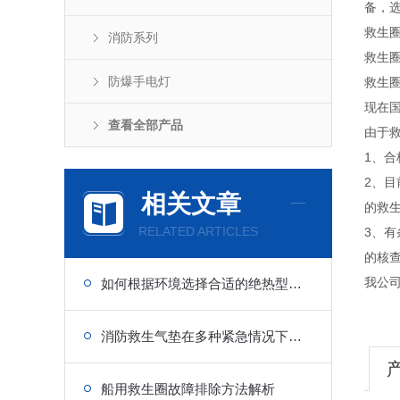
备，
救生圈
消防系列
救生
防爆手电灯
救生
现在
查看全部产品
由于
1、
2、目
相关文章
的救
RELATED ARTICLES
3、
的核
我公
如何根据环境选择合适的绝热型浸水保温服？
消防救生气垫在多种紧急情况下的重要性
船用救生圈故障排除方法解析