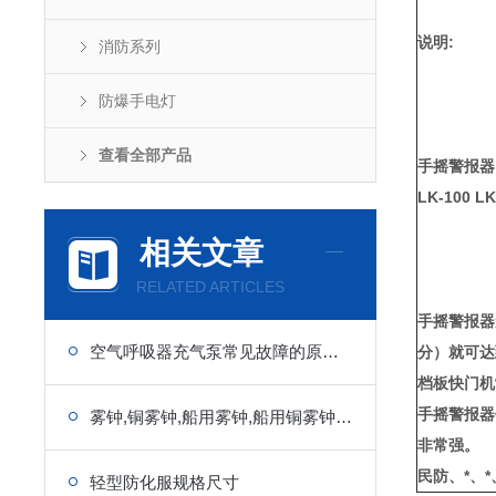
说明:
消防系列
防爆手电灯
查看全部产品
手摇警报器
LK-100 LK
相关文章
RELATED ARTICLES
手摇警报器
空气呼吸器充气泵常见故障的原因和排除方法
分）就可达
档板快门机
手摇警报器
雾钟,铜雾钟,船用雾钟,船用铜雾钟,船用铜钟生产厂家厂价直销
非常强。
民防、*、
轻型防化服规格尺寸