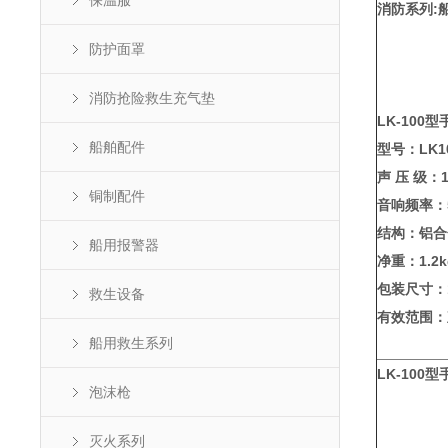
保温服
消防系列:船
防护面罩
消防抢险救生充气垫
LK-100
船舶配件
型号：LK1
声 压 级：1
铜制配件
音响频率：5
结构：铝合
船用报警器
净重：1.2k
包装尺寸：18
救生设备
有效范围：直
船用救生系列
LK-100
泡沫枪
灭火系列