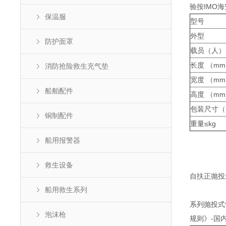
验按IMO
保温服
型号
外型
防护面罩
载员（人）
长度 （m
消防抢险救生充气垫
宽度 （m
船舶配件
高度 （m
包装尺寸（
铜制配件
重量≤kg
船用报警器
救生设备
自扶正抛投
船用救生系列
系列抛投式
泡沫枪
规则》-国