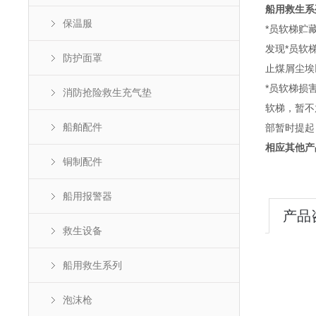
船用救生系
保温服
*员软梯贮
发现*员软
防护面罩
止煤屑尘埃
*员软梯损
消防抢险救生充气垫
软梯，暂不
船舶配件
部暂时提起
相应其他产
铜制配件
船用报警器
产品
救生设备
船用救生系列
泡沫枪