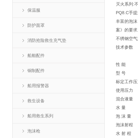
灭火系列:
保温服
PQ8.C
丰富的泡沫
防护面罩
案》的要求
不绣钢空气
消防抢险救生充气垫
技术参数
船舶配件
性 能
铜制配件
型 号
标定工作压
船用报警器
使用压力
混合液量
救生设备
水 量
船用救生系列
泡 沫 量
泡沫射程
泡沫枪
水 射 程