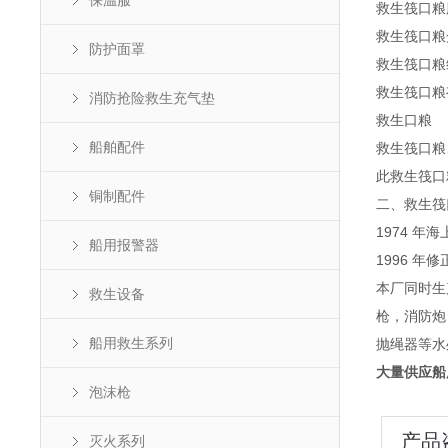
保温服
救生筏口粮脂
救生筏口粮蛋
防护面罩
救生筏口粮维
救生筏口粮
消防抢险救生充气垫
救生口粮
船舶配件
救生筏口粮
此救生筏口
铜制配件
二、救生筏
1974 年
船用报警器
1996 年
本厂同时生
救生设备
枪，消防炮
船用救生系列
抛绳器等水
大量供应船
泡沫枪
产品
灭火系列