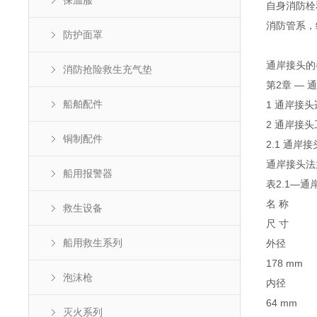
保温服
自身消防栓
消防管系，
防护面罩
通岸接头的
消防抢险救生充气垫
第2章 — 
船舶配件
1 通岸接
2 通岸接
铜制配件
2.1 通岸
通岸接头法
船用报警器
表2.1—
名 称
救生设备
尺 寸
船用救生系列
外径
178 mm
泡沫枪
内径
64 mm
灭火系列