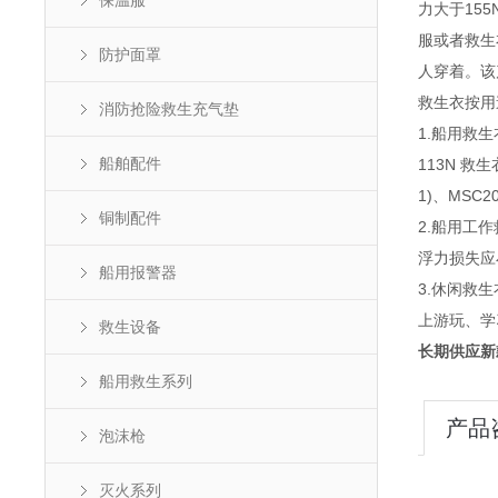
保温服
力大于15
服或者救生
防护面罩
人穿着。该
救生衣按用
消防抢险救生充气垫
1.船用救生衣
船舶配件
113N 救
1)、MSC
铜制配件
2.船用工作
浮力损失应
船用报警器
3.休闲救生
上游玩、学
救生设备
长期供应新
船用救生系列
产品
泡沫枪
灭火系列