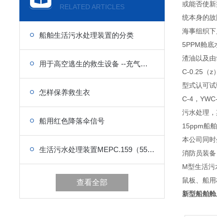
或能否使新
RELATED ARTICLES
统本身的故
海事组织下属
船舶生活污水处理装置的分类
5PPM舱
渣油以及由
用于高空逃生的救生设备 --充气救生气垫保管注意事项
C-0.2
型式认可试验，
怎样保养救生衣
C-4，Y
污水处理，
船用红色降落伞信号
15ppm船
本公司同时
生活污水处理装置MEPC.159（55）新老标准
消防员装备
M型生活污
鼠板、船用
查看全部
新型船舶舱