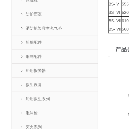
保温服
BS- Ⅴ
555
BS- Ⅵ
520
防护面罩
BS- Ⅶ
610
消防抢险救生充气垫
BS- Ⅷ
560
船舶配件
产品
铜制配件
船用报警器
救生设备
船用救生系列
泡沫枪
灭火系列