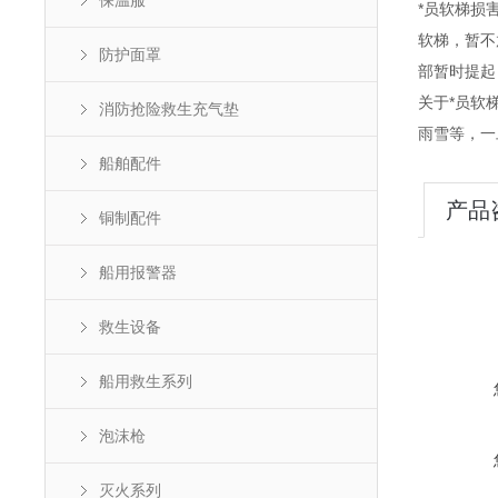
保温服
*员软梯损
软梯，暂不
防护面罩
部暂时提起
关于*员软
消防抢险救生充气垫
雨雪等，一
船舶配件
产品
铜制配件
船用报警器
救生设备
船用救生系列
泡沫枪
灭火系列