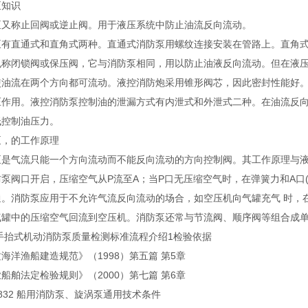
泵知识
泵又称止回阀或逆止阀。用于液压系统中防止油流反向流动。
泵有直通式和直角式两种。直通式消防泵用螺纹连接安装在管路上。直角
也称闭锁阀或保压阀，它与消防泵相同，用以防止油液反向流动。但在液
使油流在两个方向都可流动。液控消防炮采用锥形阀芯，因此密封性能好
压作用。液控消防泵控制油的泄漏方式有内泄式和外泄式二种。在油流反
低控制油压力。
泵，的工作原理
泵是气流只能一个方向流动而不能反向流动的方向控制阀。其工作原理与
泵阀口开启，压缩空气从P流至A；当P口无压缩空气时，在弹簧力和A口(
通。消防泵应用于不允许气流反向流动的场合，如空压机向气罐充气 时，
气罐中的压缩空气回流到空压机。消防泵还常与节流阀、顺序阀等组合成
手抬式机动消防泵质量检测标准流程介绍1检验依据
海洋渔船建造规范》（1998）第五篇 第5章
船舶法定检验规则》（2000）第七篇 第6章
0832 船用消防泵、旋涡泵通用技术条件