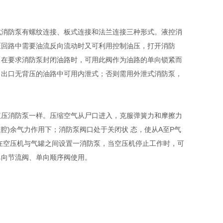
式消防泵有螺纹连接、板式连接和法兰连接三种形式。液控消
压回路中需要油流反向流动时又可利用控制油压，打开消防
。在要求消防泵封闭油路时，可用此阀作为油路的单向锁紧而
向出口无背压的油路中可用内泄式；否则需用外泄式消防泵，
液压消防泵一样。压缩空气从尸口进入，克服弹簧力和摩擦力
腔)余气力作用下；消防泵阀口处于关闭状 态，使从A至P气
在空压机与气罐之间设置一消防泵，当空压机停止工作时，可
单向节流阀、单向顺序阀使用。