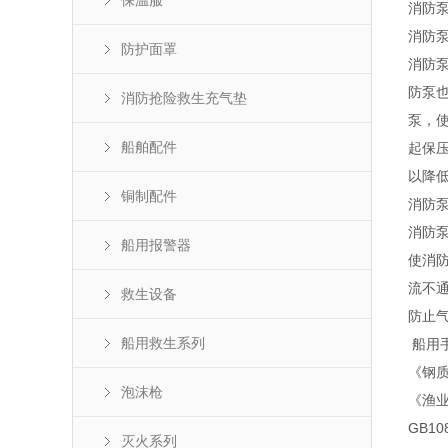
保温服
消防
消防
防护面罩
消防
防泵
消防抢险救生充气垫
泵，
船舶配件
起保
以降
铜制配件
消防
消防
船用报警器
使消防
流不
救生设备
防止
船用救生系列
船用
《钢质
泡沫枪
《渔业
GB1
灭火系列