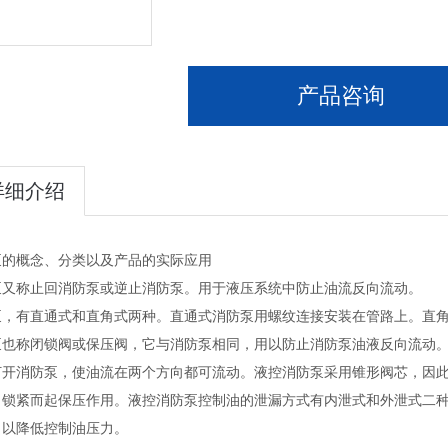
产品咨询
详细介绍
泵的概念、分类以及产品的实际应用
泵又称止回消防泵或逆止消防泵。用于液压系统中防止油流反向流动。
泵，有直通式和直角式两种。直通式消防泵用螺纹连接安装在管路上。直
泵也称闭锁阀或保压阀，它与消防泵相同，用以防止消防泵油液反向流动
打开消防泵，使油流在两个方向都可流动。液控消防泵采用锥形阀芯，因
向锁紧而起保压作用。液控消防泵控制油的泄漏方式有内泄式和外泄式二
，以降低控制油压力。