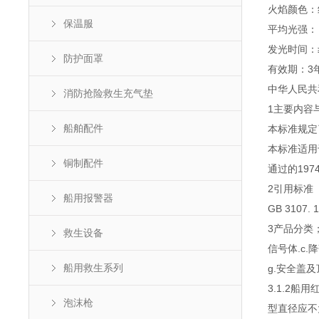
火焰颜色：
保温服
平均光强：＞
发光时间：≥
防护面罩
有效期：3
中华人民共
消防抢险救生充气垫
1主要内容
船舶配件
本标准规定
本标准适用
铜制配件
通过的197
2引用标准
船用报警器
GB 310
3产品分类
救生设备
信号体.c.
船用救生系列
g.安全盖及
3.1.2船
泡沫枪
型直径应不大