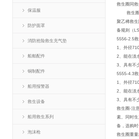
救生圈同救
保温服
救生圈的
聚乙稀救生
防护面罩
备规则（LS
5556-2.5
消防抢险救生充气垫
1、外径71
船舶配件
2、能在淡水
3、具有不少
铜制配件
5555-4.3
1、外径71
船用报警器
2、能在淡水
3、具有不少
救生设备
救生圈-注
船用救生系列
素。同时生
备，选购时
泡沫枪
救生圈重量