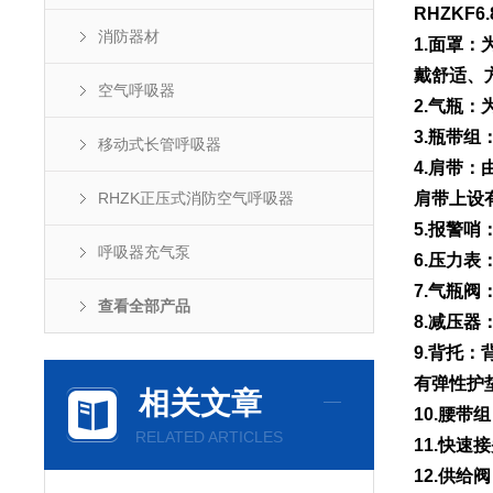
RHZKF
消防器材
1.面罩
戴舒适、
空气呼吸器
2.气瓶
3.瓶带
移动式长管呼吸器
4.肩带
RHZK正压式消防空气呼吸器
肩带上设
5.报警
呼吸器充气泵
6.压力
7.气瓶
查看全部产品
8.减压
9.背托
有弹性护
相关文章
10.腰
RELATED ARTICLES
11.快
12.供