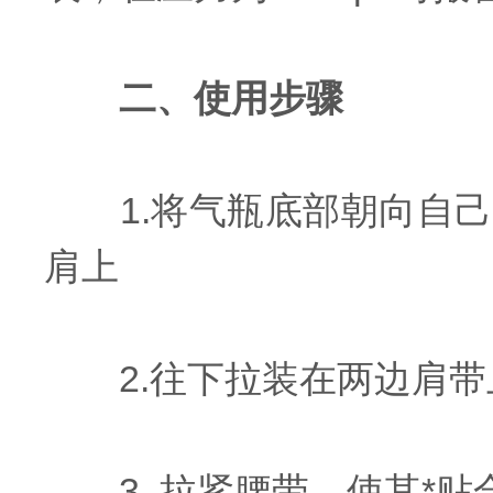
二、使用步骤
1.将气瓶底部朝向自己
肩上
2.往下拉装在两边肩带
3..拉紧腰带，使其*贴