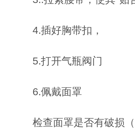
4.插好胸带扣，
5.打开气瓶阀门
6.佩戴面罩
检查面罩是否有破损（