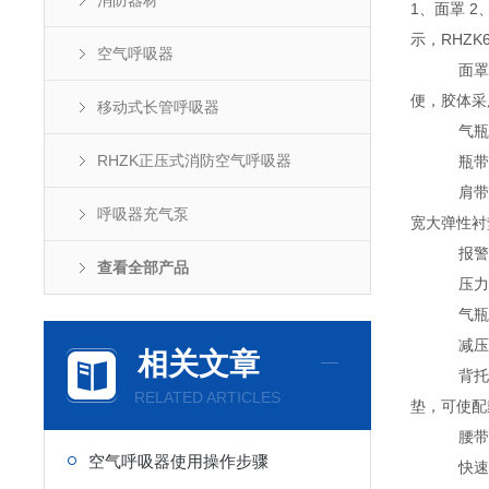
消防器材
1、面罩 2
示，RHZ
空气呼吸器
面罩：为
便，胶体采
移动式长管呼吸器
气瓶：为铝
RHZK正压式消防空气呼吸器
瓶带组：
肩带：由
呼吸器充气泵
宽大弹性衬
报警哨：
查看全部产品
压力表：
气瓶阀：
减压器：
相关文章
背托：背
RELATED ARTICLES
垫，可使配
腰带组：
空气呼吸器使用操作步骤
快速接头