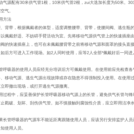
动气源配有30米供气管1根，10米供气管2根，zui大迭加长度为50米
缩空气。
用方法
腰、背带，根据佩戴者的体型，适度调整腰带、背带，使腰间阀、逃生瓶
，以佩戴舒适、不妨碍手臂活动为宜。先将移动气源供气管上的快速插座由
间阀的快速插座上，也可在未佩戴腰背带之前将移动气源和面罩的接头直
自如后方可进入工作现场。如2人同时使用，应等2人全部*佩戴好后一同
。
长管呼吸器的使用人员应经充分培训后方可佩戴使用。在使用前应先检查各
器、移动气源、逃生气源出现故障或存在隐患不得强制投入使用。在使用
应立即撤出现场，或打开逃生气源撤离。
使用过程中，应妥善保护长管呼吸器移动气源上的长管，避免供气长管与锋
防止戳破、划坏、刮伤供气管。如不慎接触到腐蚀性介质，应立即用洁净
如果长管呼吸器的气源车不能近距离跟随使用人员，应该另行安排监护人员
通知使用人员。