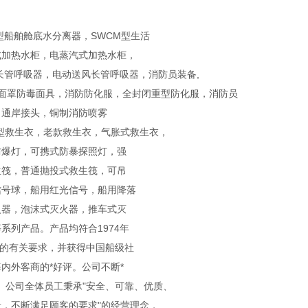
型船舶舱底水分离器，SWCM型生活
式加热水柜，电蒸汽式加热水柜，
长管呼吸器，电动送风长管呼吸器，消防员装备,
全面罩防毒面具，消防防化服，全封闭重型防化服，消防员
，通岸接头，铜制消防喷雾
型救生衣，老款救生衣，气胀式救生衣，
防爆灯，可携式防暴探照灯，强
生筏，普通抛投式救生筏，可吊
信号球，船用红光信号，船用降落
火器，泡沫式灭火器，推车式灭
列产品。产品均符合1974年
国标的有关要求，并获得中国船级社
内外客商的*好评。公司不断*
系认证。公司全体员工秉承"安全、可靠、优质、
，不断满足顾客的要求"的经营理念，