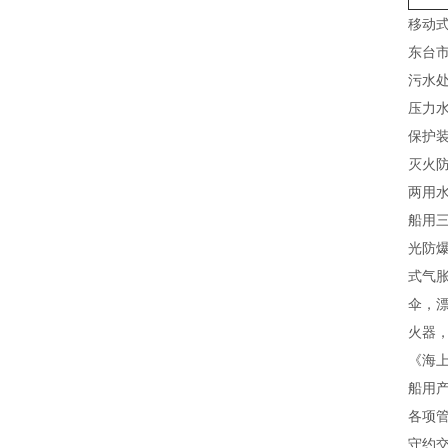
移动
东台市
污水
压力
保护
灭火
两用
船用
光防
式气
伞，
火器
《海上
船用
各项管
守约