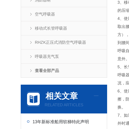
消防器材
3、移
的压
空气呼吸器
4、使
取出
移动式长管呼吸器
方）
RHZK正压式消防空气呼吸器
到腰
呼吸
呼吸器充气泵
意外
5、
查看全部产品
呼吸
况，
6、
相关文章
擦，
RELATED ARTICLES
换。
7、
13年新标准船用软梯特此声明
外时