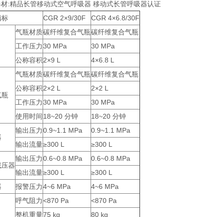
材:精品长管移动式空气呼吸器 移动式长管呼吸器认证
指标
CGR 2×9/30F
CGR 4×6.8/30F
气瓶材质
碳纤维复合气瓶
碳纤维复合气瓶
工作压力
30 MPa
30 MPa
公称容积
2×9 L
4×6.8 L
气瓶材质
碳纤维复合气瓶
碳纤维复合气瓶
公称容积
2×2 L
2×2 L
气瓶
工作压力
30 MPa
30 MPa
使用时间
18~20 分钟
18~20 分钟
输出压力
0.9~1.1 MPa
0.9~1.1 MPa
器
输出流量
≥300 L
≥300 L
输出压力
0.6~0.8 MPa
0.6~0.8 MPa
减压器
输出流量
≥300 L
≥300 L
器
报警压力
4~6 MPa
4~6 MPa
呼气阻力
<870 Pa
<870 Pa
整机重量
75 kg
80 kg