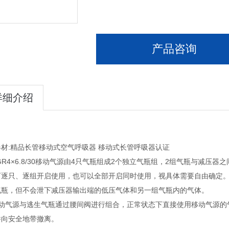
产品咨询
详细介绍
材:精品长管移动式空气呼吸器 移动式长管呼吸器认证
GR4×6.8/30移动气源由4只气瓶组成2个独立气瓶组，2组气瓶与减
可逐只、逐组开启使用，也可以全部开启同时使用，视具体需要自由确定
气瓶，但不会泄下减压器输出端的低压气体和另一组气瓶内的气体。
移动气源与逃生气瓶通过腰间阀进行组合，正常状态下直接使用移动气源的
并向安全地带撤离。