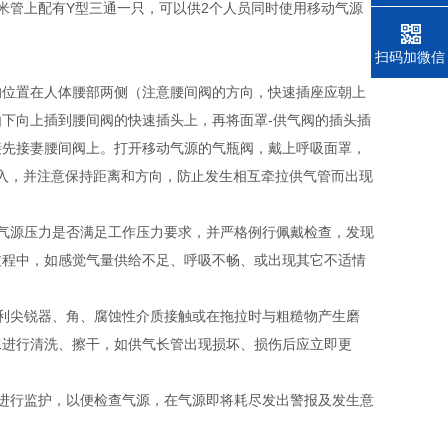
。30米管上配有Y型三通一只，可以供2个人员同时使用移动气源
电话
扫码加微信
的位置在人体腰部两侧（注意腰间阀的方向，快速插座应朝上
下向上插到腰间阀的快速插头上，再将面罩-供气阀的插头插
接先接妻腰间阀上。打开移动气源的气瓶阀，戴上呼吸面罩，
进入，并注意保持距离和方向，防止发生相互牵拉供气管而出现
气源压力是否满足工作压力要求，并严格例行佩戴检查，发现
过程中，如感觉气量供给不足、呼吸不畅、或出现其它不适情
利尖锐器、角、腐蚀性介质接触或在拖拉时与粗糙物产生磨
水进行清洗、擦干，如供气长管出现损坏、损伤后应立即更
进行监护，以便检查气源，在气源即将耗尽发出警报及发生意