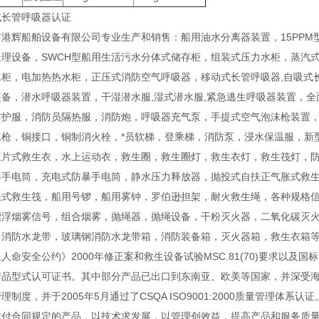
式长管呼吸器认证
港辉船舶设备有限公司专业生产和销售：船用油水分离器装置，15PPM
处理设备，SWCH型船用生活污水分体式储存柜，组装式压力水柜，蒸汽
水柜，电加热热水柜，正压式消防空气呼吸器，移动式长管呼吸器,自吸式
装备，潜水呼吸器装置，干湿潜水服,湿式潜水服,紧急逃生呼吸器装置，
防护服，消防员隔热服，消防炮，呼吸器充气泵，手提式空气泡沫枪装置
水枪，铜接口，铜制消火栓，*员软梯，登乘梯，消防泵，浸水保温服，新
三片式救生衣，水上运动衣，救生圈，救生圈灯，救生衣灯，救生筏灯，
爆手电筒，充电式防暴手电筒，静水压力释放器，抛投式自扶正气胀式救
胀式救生筏，船用号锣，船用雾钟，罗伯逊担架，耐火救生绳，各种规格
漂浮烟雾信号，组合烟雾，抛绳器，抛绳设备，干粉灭火器，二氧化碳灭
，消防水龙带，玻璃钢消防水龙带箱，消防装备箱，灭火器箱，救生衣箱等系
人命安全公约》2000年修正案和救生设备试验MSC.81(70)要求以及
产品型式认可证书。其中部分产品已出口到东南亚、欧美等国家，并深受海
理制度，并于2005年5月通过了CSQA ISO9001:2000质量管理体
交付合同规定的产品，以技术求发展，以管理创效益，提高产品和服务质量