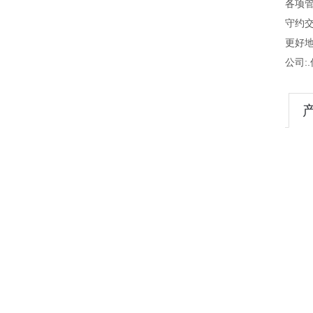
各项管
守约
更好
公司:.