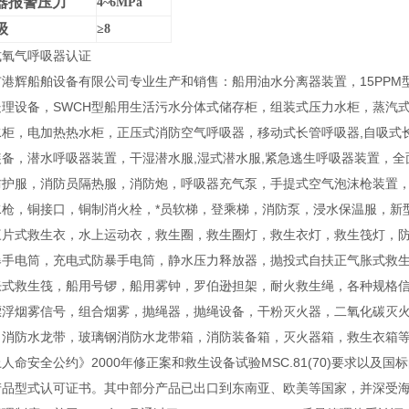
器报警压力
4~6MPa
级
≥8
式氧气呼吸器认证
港辉船舶设备有限公司专业生产和销售：船用油水分离器装置，15PPM
处理设备，SWCH型船用生活污水分体式储存柜，组装式压力水柜，蒸汽
水柜，电加热热水柜，正压式消防空气呼吸器，移动式长管呼吸器,自吸式
装备，潜水呼吸器装置，干湿潜水服,湿式潜水服,紧急逃生呼吸器装置，
防护服，消防员隔热服，消防炮，呼吸器充气泵，手提式空气泡沫枪装置
水枪，铜接口，铜制消火栓，*员软梯，登乘梯，消防泵，浸水保温服，新
三片式救生衣，水上运动衣，救生圈，救生圈灯，救生衣灯，救生筏灯，
爆手电筒，充电式防暴手电筒，静水压力释放器，抛投式自扶正气胀式救
胀式救生筏，船用号锣，船用雾钟，罗伯逊担架，耐火救生绳，各种规格
漂浮烟雾信号，组合烟雾，抛绳器，抛绳设备，干粉灭火器，二氧化碳灭
，消防水龙带，玻璃钢消防水龙带箱，消防装备箱，灭火器箱，救生衣箱等系
人命安全公约》2000年修正案和救生设备试验MSC.81(70)要求以及
产品型式认可证书。其中部分产品已出口到东南亚、欧美等国家，并深受海