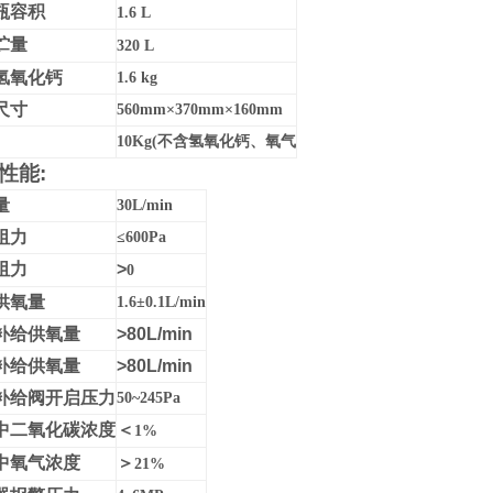
瓶容积
1.6
L
贮量
320
L
氢氧化钙
1.6
kg
尺寸
560mm×370mm×160mm
10Kg(不含氢氧化钙、氧气
性能:
量
30L/min
阻力
≤6
00Pa
阻力
>
0
供氧量
1.6±0.1L/min
补给供氧量
>80L/min
补给供氧量
>80L/min
补给阀开启压力
50~245Pa
中二氧化碳浓度
＜
1%
中氧气浓度
＞
21%