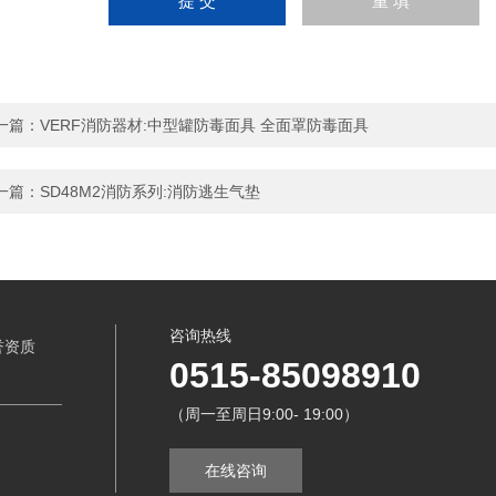
一篇：
VERF消防器材:中型罐防毒面具 全面罩防毒面具
一篇：
SD48M2消防系列:消防逃生气垫
咨询热线
誉资质
0515-85098910
（周一至周日9:00- 19:00）
在线咨询