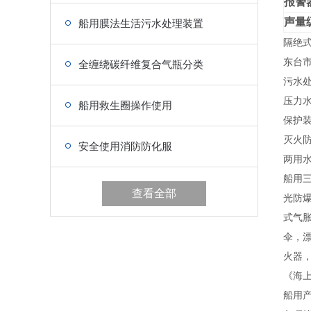
报警
声量
船用膜法生活污水处理装置
隔绝
东台市
全缠绕碳纤维复合气瓶分类
污水
压力
船用救生圈操作使用
保护
灭火
安全使用消防防化服
两用
船用
查看全部
光防
式气
伞，
火器
《海上
船用