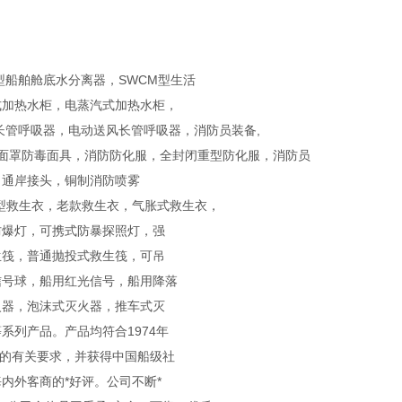
型船舶舱底水分离器，SWCM型生活
式加热水柜，电蒸汽式加热水柜，
长管呼吸器，电动送风长管呼吸器，消防员装备,
全面罩防毒面具，消防防化服，全封闭重型防化服，消防员
，通岸接头，铜制消防喷雾
型救生衣，老款救生衣，气胀式救生衣，
防爆灯，可携式防暴探照灯，强
生筏，普通抛投式救生筏，可吊
信号球，船用红光信号，船用降落
火器，泡沫式灭火器，推车式灭
列产品。产品均符合1974年
国标的有关要求，并获得中国船级社
内外客商的*好评。公司不断*