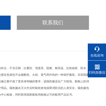
联系我们
在线咨询
的特点：不含石棉，比重轻、强度高、阻燃、耐高温、抗热辐射、防水、
电话
扫码加微信
使接近热源也不会被酷热、火焰、蒸气而灼伤的一种保护服装。目前国家
年的修正案中做了更具体明确的要求：该隔热服适合广大陆地、船舶上的消
护用品。隔热服在灭火作业时能有效地保障消防员的人身安全。隔热服包
验中心检验，同时获得国家船检局检验认可的船用产品证书。