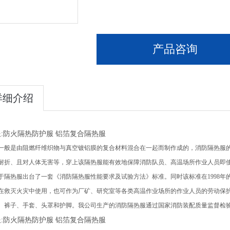
产品咨询
详细介绍
:防火隔热防护服 铝箔复合隔热服
一般是由阻燃纤维织物与真空镀铝膜的复合材料混合在一起而制作成的，消防隔热服
耐折、且对人体无害等，穿上该隔热服能有效地保障消防队员、高温场所作业人员即
于隔热服出台了一套《消防隔热服性能要求及试验方法》标准。同时该标准在1998
在救灭火灾中使用，也可作为厂矿、研究室等各类高温作业场所的作业人员的劳动保
、裤子、手套、头罩和护脚。我公司生产的消防隔热服通过国家消防装配质量监督检
:防火隔热防护服 铝箔复合隔热服