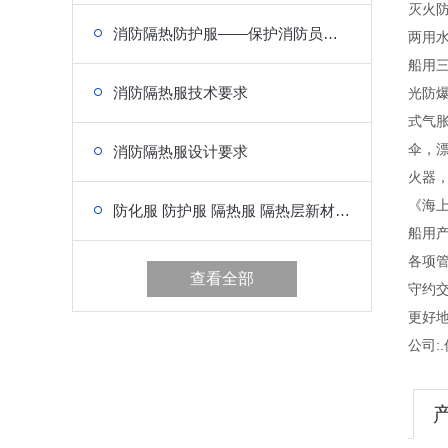
灭火
消防隔热防护服——保护消防员的生命安全
两用
船用
消防隔热服技术要求
光防
式气
伞，
消防隔热服设计要求
火器
《海上
防化服 防护服 隔热服 隔热层新材料的研制工艺介绍
船用
各项管
查看全部
守约
更好
公司:.