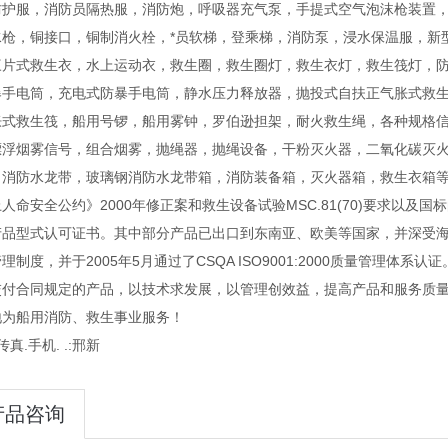
防护服，消防员隔热服，消防炮，呼吸器充气泵，手提式空气泡沫枪装置
水枪，铜接口，铜制消火栓，*员软梯，登乘梯，消防泵，浸水保温服，新
三片式救生衣，水上运动衣，救生圈，救生圈灯，救生衣灯，救生筏灯，
爆手电筒，充电式防暴手电筒，静水压力释放器，抛投式自扶正气胀式救
胀式救生筏，船用号锣，船用雾钟，罗伯逊担架，耐火救生绳，各种规格
漂浮烟雾信号，组合烟雾，抛绳器，抛绳设备，干粉灭火器，二氧化碳灭
，消防水龙带，玻璃钢消防水龙带箱，消防装备箱，灭火器箱，救生衣箱等系
人命安全公约》2000年修正案和救生设备试验MSC.81(70)要求以及
产品型式认可证书。其中部分产品已出口到东南亚、欧美等国家，并深受海
理制度，并于2005年5月通过了CSQA ISO9001:2000质量管理体
交付合同规定的产品，以技术求发展，以管理创效益，提高产品和服务质量
地为船用消防、救生事业服务！
传真.手机. .:邢新
产品咨询