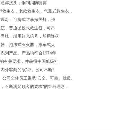
，通岸接头，铜制消防喷雾
型救生衣，老款救生衣，气胀式救生衣，
防爆灯，可携式防暴探照灯，强
生筏，普通抛投式救生筏，可吊
信号球，船用红光信号，船用降落
火器，泡沫式灭火器，推车式灭
列产品。产品均符合1974年
国标的有关要求，并获得中国船级社
内外客商的*好评。公司不断*
系认证。公司全体员工秉承"安全、可靠、优质、
，不断满足顾客的要求"的经营理念，