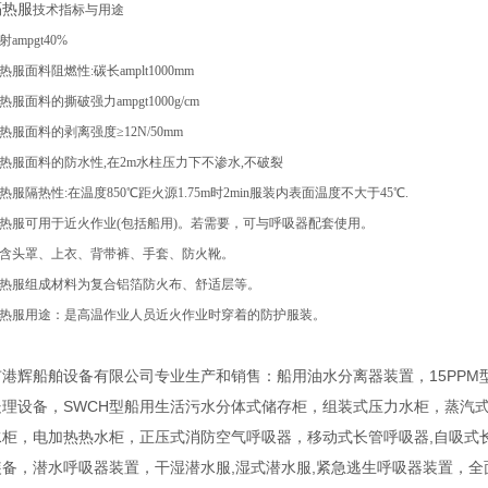
隔热服
技术指标与用途
mpgt40%
料阻燃性:碳长amplt1000mm
料的撕破强力ampgt1000g/cm
面料的剥离强度≥12N/50mm
面料的防水性,在2m水柱压力下不渗水,不破裂
隔热性:在温度850℃距火源1.75m时2min服装内表面温度不大于45℃.
可用于近火作业(包括船用)。若需要，可与呼吸器配套使用。
头罩、上衣、背带裤、手套、防火靴。
服组成材料为复合铝箔防火布、舒适层等。
用途：是高温作业人员近火作业时穿着的防护服装。
港辉船舶设备有限公司专业生产和销售：船用油水分离器装置，15PPM
处理设备，SWCH型船用生活污水分体式储存柜，组装式压力水柜，蒸汽
水柜，电加热热水柜，正压式消防空气呼吸器，移动式长管呼吸器,自吸式
装备，潜水呼吸器装置，干湿潜水服,湿式潜水服,紧急逃生呼吸器装置，