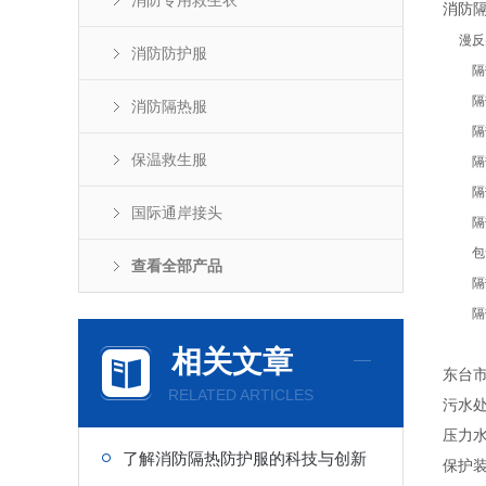
消防专用救生衣
消防
漫反射a
消防防护服
隔热服面
隔热服面
消防隔热服
隔热服
保温救生服
隔热服
隔热服
国际通岸接头
隔热服
包含
查看全部产品
隔热
隔热服
相关文章
东台市
RELATED ARTICLES
污水
压力
了解消防隔热防护服的科技与创新
保护