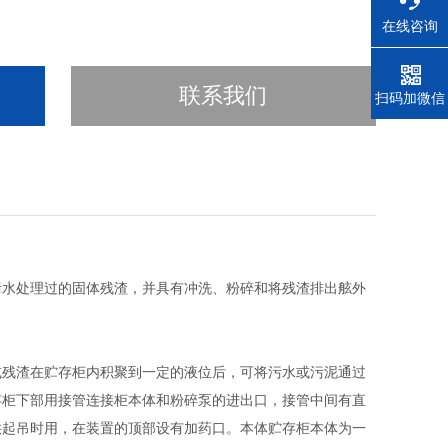
在线咨询
联系我们
电话
扫码加微信
污水处理过的固体残渣，并具有冲洗、粉碎和将残渣排出舷外
或残渣在贮存柜内积聚到一定的液位后，可将污水或污泥通过
存柜下部用接管连接柜本体和粉碎泵的进出口，接管中间有直
供起吊时用，在装置的顶部设有加药口。本体贮存柜本体为一