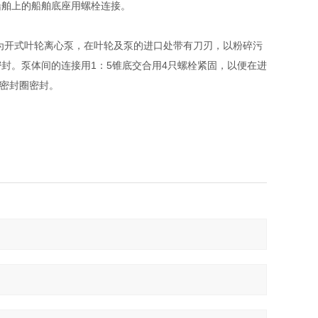
船舶上的船舶底座用螺栓连接。
为开式叶轮离心泵，在叶轮及泵的进口处带有刀刃，以粉碎污
封。泵体间的连接用1：5锥底交合用4只螺栓紧固，以便在进
密封圈密封。