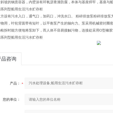
有斜坡的钢质容器，内壁涂有环氧沥青漆防腐，本体与基座焊牢，基座与
H系列型船用生活污水贮存柜
上方设有污水入口，通气口，加药口，冲洗水口。 粉碎排放泵粉碎排放泵
污物用，叶轮背面带有短叶，以平衡泵产生的轴向力。泵采用机械密封圈密
的检拆时能方便地将泵卸下，而人体不容易接触污物，连接处采用O型橡胶
H系列型船用生活污水贮存柜
产品咨询
产品：
您的单位：