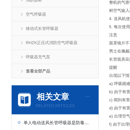
消防器材
整机的气密
鲜空气输入
空气呼吸器
4. 送风
5. 每次
移动式长管呼吸器
注意
RHZK正压式消防空气呼吸器
面罩镜片不
男士在佩戴
呼吸器充气泵
长管面具应
提醒
查看全部产品
出现以下情
a) 呼吸困
b) 由于
相关文章
c) 闻到有
RELATED ARTICLES
d) 由于
e) 出理
单人电动送风长管呼吸器是防毒气和粉尘
f) 由于