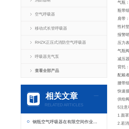
消防器材
气瓶
瓶带
空气呼吸器
肩带
性衬
移动式长管呼吸器
报警
RHZK正压式消防空气呼吸器
压力
气瓶
呼吸器充气泵
减压
背托
查看全部产品
配戴
腰带
快速
相关文章
供给
RELATED ARTICLES
5注意
1.面
钢瓶空气呼吸器在有限空间作业中的核心优势
2.