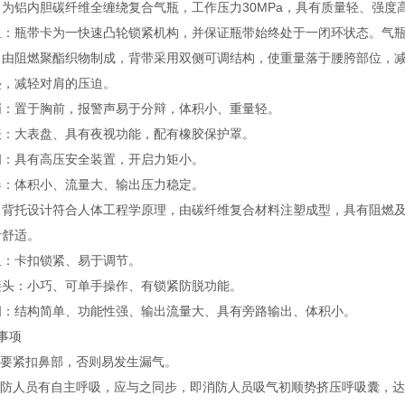
：为铝内胆碳纤维全缠绕复合气瓶，工作压力30MPa，具有质量轻、强
组：瓶带卡为一快速凸轮锁紧机构，并保证瓶带始终处于一闭环状态。气
：由阻燃聚酯织物制成，背带采用双侧可调结构，使重量落于腰胯部位，
垫，减轻对肩的压迫。
哨：置于胸前，报警声易于分辩，体积小、重量轻。
表：大表盘、具有夜视功能，配有橡胶保护罩。
阀：具有高压安全装置，开启力矩小。
器：体积小、流量大、输出压力稳定。
：背托设计符合人体工程学原理，由碳纤维复合材料注塑成型，具有阻燃
者舒适。
组：卡扣锁紧、易于调节。
接头：小巧、可单手操作、有锁紧防脱功能。
阀：结构简单、功能性强、输出流量大、具有旁路输出、体积小。
事项
罩要紧扣鼻部，否则易发生漏气。
若消防人员有自主呼吸，应与之同步，即消防人员吸气初顺势挤压呼吸囊，