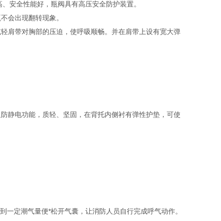
度高、安全性能好，瓶阀具有高压安全防护装置。
瓶不会出现翻转现象。
减轻肩带对胸部的压迫，使呼吸顺畅。并在肩带上设有宽大弹
及防静电功能，质轻、坚固，在背托内侧衬有弹性护垫，可使
达到一定潮气量便*松开气囊，让消防人员自行完成呼气动作。