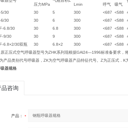
呼吸器型号
气瓶容积L
压力MPa
Lmin
呼气
吸气
5/30
30
5
300
<687
<588
6/30
30
6
300
<687
<588
-6.8/30
30
6.8
300
<687
<588
-9/30
30
9
300
<687
<588
F-6.8×2/30双瓶
30
6.8×2
300
<687
<588
原正压式空气呼吸器型号为ZHK系列现根据GAl24—1996标准备要求
H为产品类别代号呼吸器，ZK为空气呼吸器产品特征代号。Z为正压式．K
呼吸器规格
产品咨询
产品：