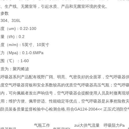
体、生产线、无菌室等，引起水质、产品和无菌室环境的变化。
款参数
304、316L
（um)：0.22-100
（t/h)：0.2
度（m/m)：5英寸、10英寸
（Mpa)：0.1-0.6MPa
围（℃）：1-60
材质为：聚丙烯滤
气呼吸器系列产品配有视野广阔、明亮、气密良好的全面罩，空气呼吸器
强度空气呼吸器背板和安全系数较高的优质空气呼吸器高压气瓶；空气呼
围内，可向佩戴者发出声响信号，空气呼吸器会提醒使用人员及时撤离现场
使用；维护方便、佩带舒适、性能稳定等优点，空气呼吸器是从事抢险救
防员装备质量监督检验中心检测合格,符合GA124-2004<< 正压式消
气瓶工作
zui大供气流量
呼吸阻力Pa