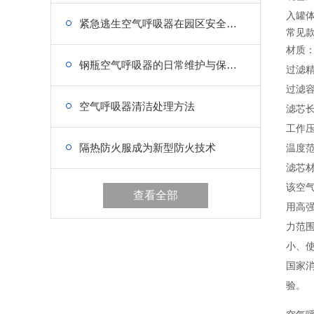
入罐
紧急逃生空气呼吸器在园区安全管理中的应用
常见
材质：
钢瓶空气呼吸器的日常维护与保养要点
过滤精度
过滤容量
空气呼吸器清洁处理方法
滤芯长
工作压力
隔热防火服成为新型防火技术
温度范
滤芯
该空
查看全部
用高
力范
小、
国家消
验。