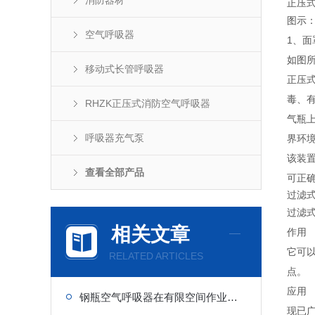
消防器材
正压
图示
空气呼吸器
1、面
如图
移动式长管呼吸器
正压
毒、
RHZK正压式消防空气呼吸器
气瓶
呼吸器充气泵
界环
该装
查看全部产品
可正
过滤
过滤
相关文章
作用
它可以
RELATED ARTICLES
点。
应用
钢瓶空气呼吸器在有限空间作业中的核心优势
现已