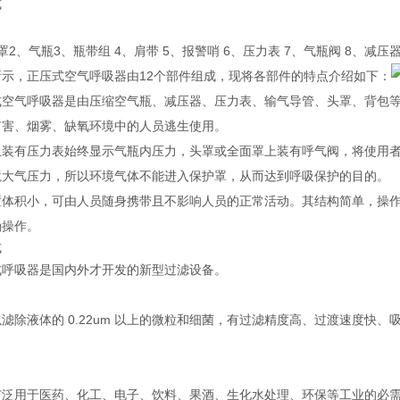
式
：
罩2、气瓶3、瓶带组 4、肩带 5、报警哨 6、压力表 7、气瓶阀 8、减压器
所示，正压式空气呼吸器由12个部件组成，现将各部件的特点介绍如下：
式空气呼吸器是由压缩空气瓶、减压器、压力表、输气导管、头罩、背包等组
有害、烟雾、缺氧环境中的人员逃生使用。
上装有压力表始终显示气瓶内压力，头罩或全面罩上装有呼气阀，将使用
境大气压力，所以环境气体不能进入保护罩，从而达到呼吸保护的目的。
置体积小，可由人员随身携带且不影响人员的正常活动。其结构简单，操
确操作。
式
式呼吸器是国内外才开发的新型过滤设备。
滤除液体的 0.22um 以上的微粒和细菌，有过滤精度高、过渡速度快
广泛用于医药、化工、电子、饮料、果酒、生化水处理、环保等工业的必