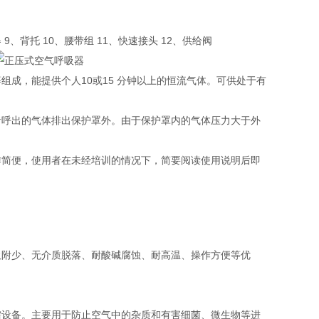
 9、背托 10、腰带组 11、快速接头 12、供给阀
成，能提供个人10或15 分钟以上的恒流气体。可供处于有
者呼出的气体排出保护罩外。由于保护罩内的气体压力大于外
作简便，使用者在未经培训的情况下，简要阅读使用说明后即
、吸附少、无介质脱落、耐酸碱腐蚀、耐高温、操作方便等优
需设备。主要用于防止空气中的杂质和有害细菌、微生物等进