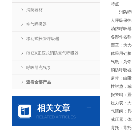
特点
消防器材
消防呼吸
人呼吸保护
空气呼吸器
消防呼吸器
各部件名称
移动式长管呼吸器
面罩：为大
RHZK正压式消防空气呼吸器
体采用硅胶
气瓶：为铝
呼吸器充气泵
消防呼吸器
肩带：由阻
查看全部产品
性衬垫，减
报警哨：置
压力表：大
相关文章
气瓶阀：具
RELATED ARTICLES
减压器：体
背托：背托