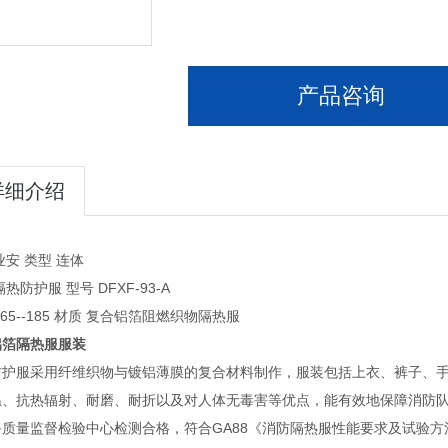
产品咨询
详细介绍
业安 类型 连体
热防护服 型号 DFXF-93-A
165--185 材质 复合铝箔阻燃织物隔热服
铝箔隔热服服装
防护服采用纤维织物与镀铝薄膜的复合材料制作，服装包括上衣、裤子、
温、抗热辐射、耐磨、耐折以及对人体无毒害等优点，能有效地保障消防
备质量监督检验中心检测合格，符合GA88《消防隔热服性能要求及试验