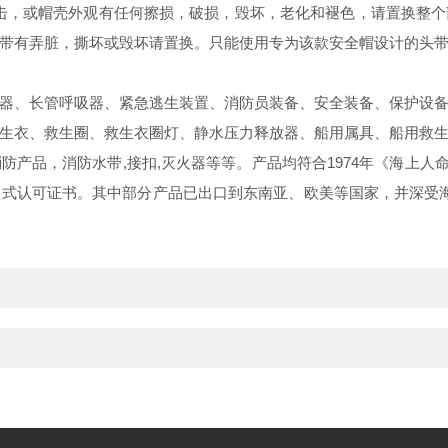
何撞击，或帽壳外观有任何擦损，破损，毁坏，老化和褪色，请置换整
带有弄脏，撕坏或毁坏请置换。只能使用专为该款安全帽设计的头
、长管呼吸器、紧急逃生装置、消防员装备、安全装备、保护设备
生衣、救生圈、救生衣圈灯、静水压力释放器、船用属具、船用救
品，消防水带,接扣,灭火器等等。产品均符合1974年《海上人命安全
认可证书。其中部分产品已出口到东南亚、欧美等国家，并深受海内