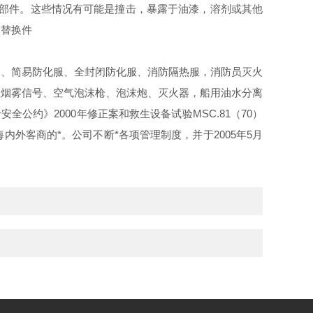
个部件。这些情况有可能是撞击，暴露于油漆，溶剂或其他
带替换件
、简易防化服、全封闭防化服、消防隔热服，消防员灭火
生烟雾信号、空气泡沫枪、泡沫炮、灭火器，船用油水分离
公约》2000年修正案和救生设备试验MSC.81（70）
外客商的*。公司不断*各项管理制度，并于2005年5月