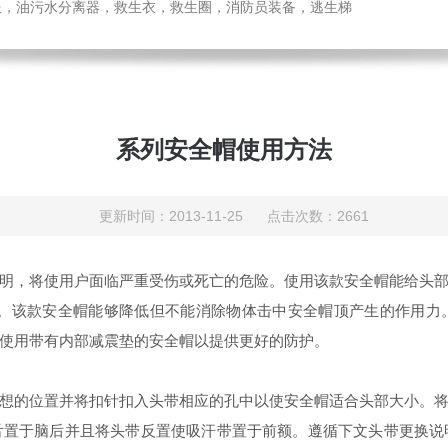
温服，油污水分离器，救生衣，救生圈，消防员装备，逃生梯
系列安全帽使用方法
更新时间：2013-11-25 点击次数：2661
，将使用户面临严重受伤或死亡的危险。使用该款安全帽能给头部
护。该款安全帽能够降低但不能消除物体击中安全帽顶产生的作用力
使用带有内部减震垫的安全帽以提供更好的防护。
的位置并将扣针扣入头带相应的孔中以使安全帽适合头部大小。将
舌置于脑后并且将头带反置使吸汗带置于前额。遵循下文头带更换说