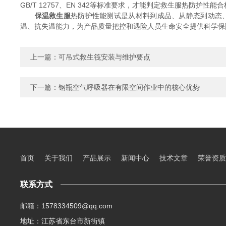
GB/T 12757、EN 342等标准要求，才能判定救生服热防护性能
保温救生服
热防护性能测试是从材料到成品、从静态到动态
温、抗失温能力，为产品质量把控和遇险人员生命安全提供科学保
上一篇：
可吊式救生筏安装与维护要点
下一篇：
钢瓶空气呼吸器在有限空间作业中的核心优势
首页
关于我们
产品展示
新闻中心
技术文章
荣誉资质
联系方式
邮箱：1578334509@qq.com
地址：江苏省东台市新街镇