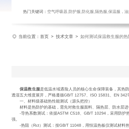
热门关键词：
空气呼吸器,防护服,防化服,隔热服,保温服
当前位置：
首页
>
技术文章
>
如何测试保温救生服的热
保温救生服
是低温水域遇险人员的核心生命保障装备，其热
透湿五大维度展开，严格遵循GB/T 12757、ISO 15831
一、材料级基础热性能测试（源头把控）
材料是热防护的基础，需先对救生服面料、隔热层、防水层进
-导热系数测试：依据ASTM C518、GB/T 10294，采用
强。
-热阻（Rct）测试：按GB/T 11048，用恒温热板仪测