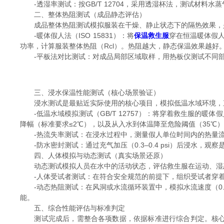
-透湿率测试：按GB/T 12704，采用透湿杯法，测试材料
二、整体热阻测试（成品静态评估）
成品整体热阻测试模拟服装在干燥、静止状态下的隔热效果，
-暖体假人法（ISO 15831）：将
保温救生服
穿在恒温暖体假人
功率，计算服装整体热阻（Rcl）。热阻越大，静态保温效果越好
-平板法对比测试：对成品局部区域取样，用热板仪测试不同部
三、浸水保温性能测试（核心场景验证）
浸水测试是最贴近实际使用的核心项目，模拟低温水域环境，
-低温水域模拟测试（GB/T 12757）：将穿着救生服的暖
降幅（标准要求≤2℃），以及从入水到体温降至危险阈值（35℃
-热流失率测试：在浸水过程中，测量假人单位时间内的热量流
-防水密封测试：通过充气加压（0.3–0.4 psi）后浸水
四、人体模拟与动态测试（真实场景还原）
动态测试模拟人员在水中的活动状态，评估救生服在运动、湿
-人体受试者测试：在符合安全规范的前提下，组织受试者穿着
-动态热阻测试：在风洞或水流循环装置中，模拟水流速度（0.5
能。
五、综合性能评估与标准判定
测试完成后，需整合各项数据，依据标准进行综合判定。核心判